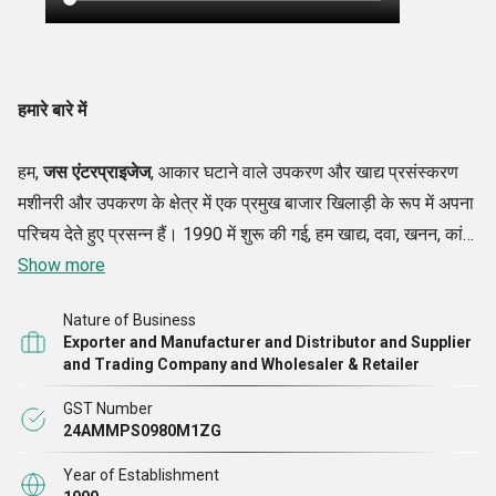
हमारे बारे में
हम,
जस एंटरप्राइजेज
, आकार घटाने वाले उपकरण और खाद्य प्रसंस्करण
मशीनरी और उपकरण के क्षेत्र में एक प्रमुख बाजार खिलाड़ी के रूप में अपना
परिचय देते हुए प्रसन्न हैं। 1990 में शुरू की गई, हम खाद्य, दवा, खनन, कांच,
सिरेमिक आदि जैसे विभिन्न उद्योगों के लिए प्रयोगशाला पैमाने से लेकर हेवी-
Show more
ड्यूटी औद्योगिक मॉडल तक के विभिन्न आकारों की चिली पाउंडिंग मशीन जैसे
Nature of Business
उपकरणों को इंजीनियर और निर्माण करने के लिए नवीनतम तकनीकी
Exporter and Manufacturer and Distributor and Supplier
नवाचारों का उपयोग करते हैं।
रेड चिली पाउंडिंग मशीन
मूल डिजाइन में और
and Trading Company and Wholesaler & Retailer
ठोस यांत्रिक और परिचालन दक्षता सुनिश्चित करने के लिए उन्नत स्मैशिंग
GST Number
तकनीक के साथ हमारे द्वारा
निर्मित
है। प्रसंस्करण दक्षता में सुधार और श्रम
24AMMPS0980M1ZG
शक्ति को कम करने के लिए, इसके अलावा प्राकृतिक स्वाद और सुगंध और
Year of Establishment
उपज के पोषण गुणों को बनाए रखने के लिए, हमारे व्यापक मॉडल पाउंडिंग हैमर