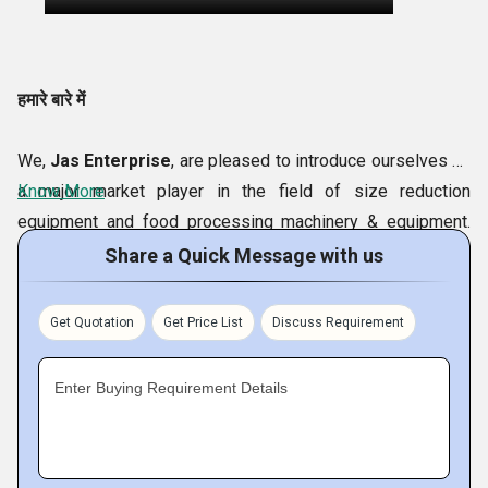
हमारे बारे में
We,
Jas Enterprise
, are pleased to introduce ourselves as
a major market player in the field of size reduction
Know More
equipment and food processing machinery & equipment.
Incepted in 1990, we use the latest technological
Share a Quick Message with us
innovations to engineer and fabricate equipment like Chilli
Pounding Machine of various sizes ranging from laboratory
Get Quotation
Get Price List
Discuss Requirement
scale to heavy-duty industrial models for diverse
industries like food, pharmaceutical, mining, glass, ceramic,
Enter Buying Requirement Details
etc.
Red Chilli Pounding Machine
is manufactured
by us
in original design and with enhanced smashing technology
for making sure of substantive mechanical and operational