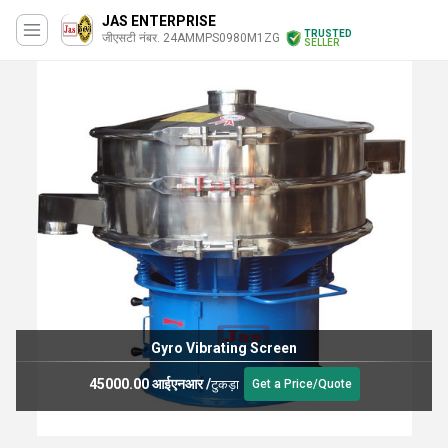
JAS ENTERPRISE
TRUSTED
जीएसटी नंबर. 24AMMPS0980M1ZG
SELLER
Chakli Making Machine
75000.00 आईएनआर
/
Unit
Get a Price/Quote