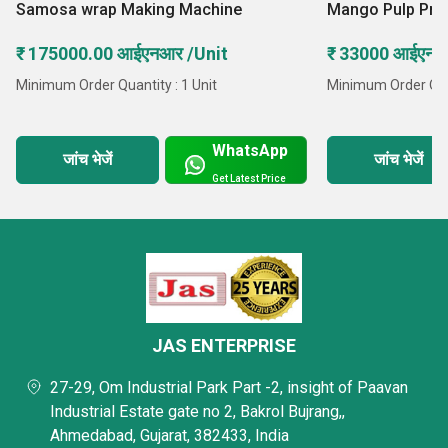
Samosa wrap Making Machine
Mango Pulp Pro
₹ 175000.00 आईएनआर /Unit
₹ 33000 आईएनआ
Minimum Order Quantity : 1 Unit
Minimum Order Quan
WhatsApp
जांच भेजें
जांच भेजें
Get Latest Price
JAS ENTERPRISE
27-29, Om Industrial Park Part -2, insight of Paavan
Industrial Estate gate no 2, Bakrol Bujrang,,
Ahmedabad, Gujarat, 382433, India